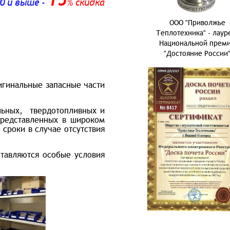
15
00 и выше
-
% скидка
ООО "Приволжье
Теплотехника" - лаур
Национальной прем
"Достояние России
гинальные запасные части
льных, твердотопливных и
представленных в широком
 сроки в случае отсутствия
тавляются особые условия