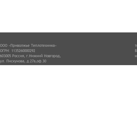
ООО «Приволжье Теплотехника»
т
ОГРН: 1135260000292
В
603005 Россия, г.Нижний Новгород,
н
ул. Пискунова, д.27а,оф.30