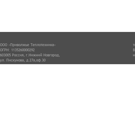
ООО «Приволжье Теплотехника»
т
ОГРН: 1135260000292
В
603005 Россия, г.Нижний Новгород,
н
ул. Пискунова, д.27а,оф.30