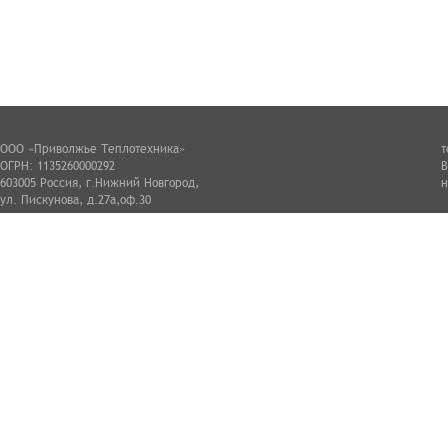
ООО «Приволжье Теплотехника»
т
ОГРН: 1135260000292
В
603005 Россия, г.Нижний Новгород,
н
ул. Пискунова, д.27а,оф.30