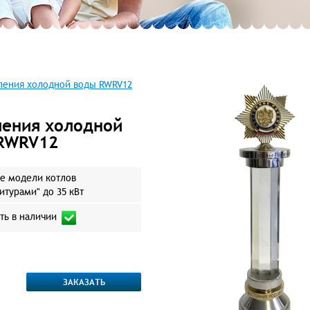
ления холодной воды RWRV12
ления холодной
RWRV12
е модели котлов
итурами" до 35 кВт
ть в наличии
ЗАКАЗАТЬ