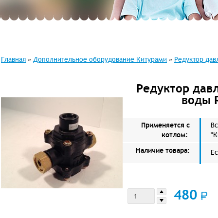
Главная
»
Дополнительное оборудование Китурами
»
Редуктор дав
Редуктор дав
воды 
Применяется с
Вс
котлом:
"К
Наличие товара:
Ес
480